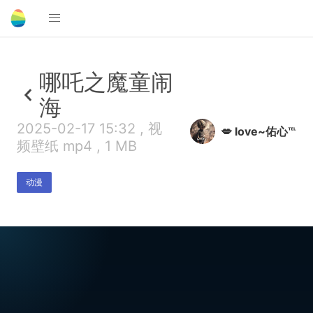
哪吒之魔童闹
海
2025-02-17 15:32 , 视
💋 love~佑心℡
频壁纸 mp4 , 1 MB
动漫