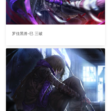
罗佳黑兽-巳 三破