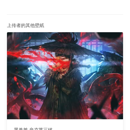
上传者的其他壁紙
黑兽酋 辛克莱三破