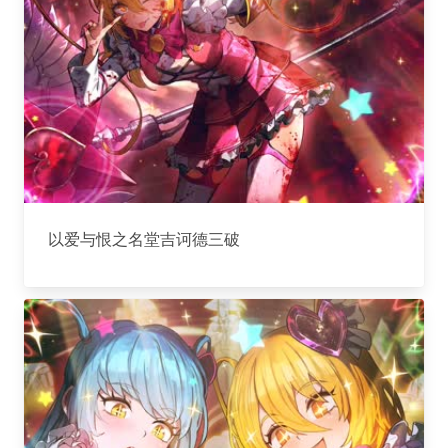
以爱与恨之名堂吉诃德三破