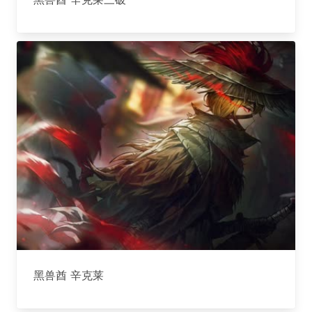
黑兽酋 辛克莱