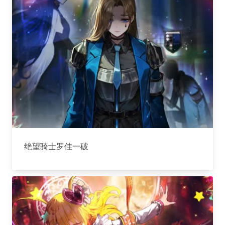
绝望骑士罗佳一破