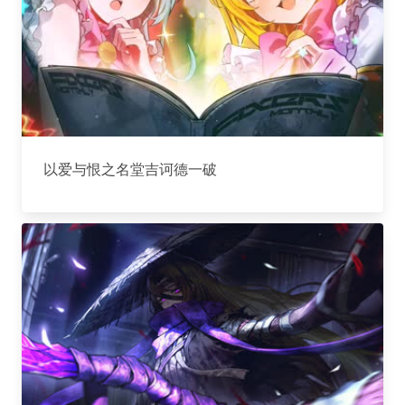
以爱与恨之名堂吉诃德一破