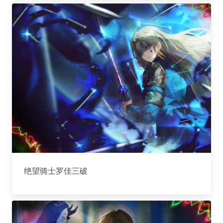
绝望骑士罗佳三破