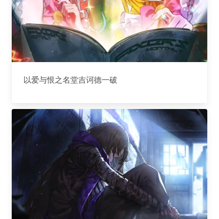
以爱与恨之名堂吉诃德一破