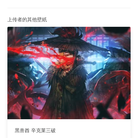
上传者的其他壁紙
黑兽酋 辛克莱三破