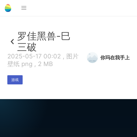
罗佳黑兽-巳
三破
2025-05-17 00:02 , 图片
你玛在我手上
壁纸 png , 2 MB
游戏