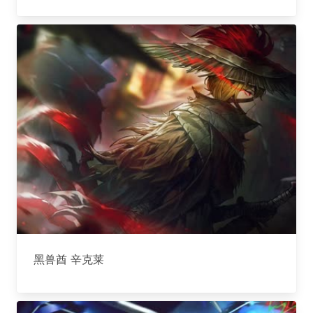
黑兽酋 辛克莱