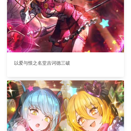
以爱与恨之名堂吉诃德三破