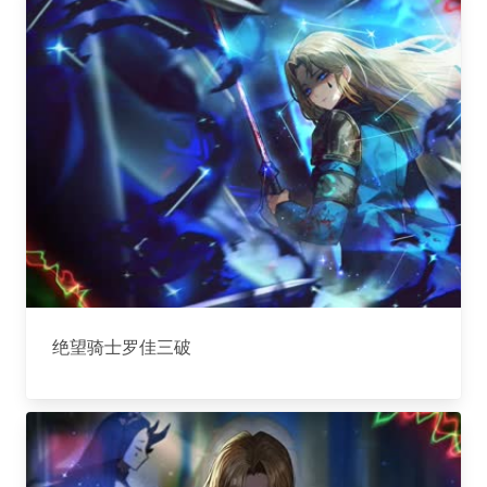
绝望骑士罗佳三破