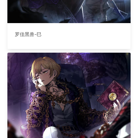
罗佳黑兽-巳