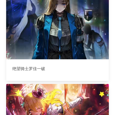
绝望骑士罗佳一破