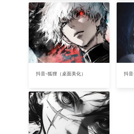
抖音-狐狸（桌面美化）
抖音