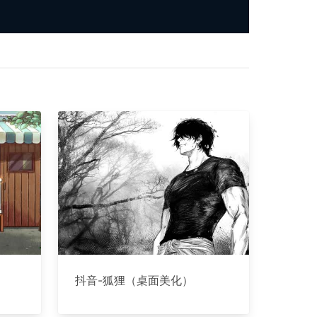
抖音-狐狸（桌面美化）