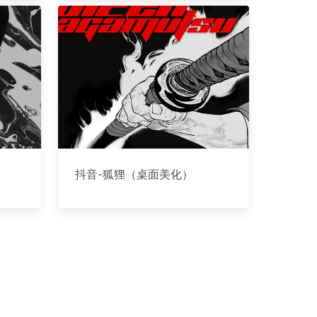
抖音-狐狸（桌面美化）