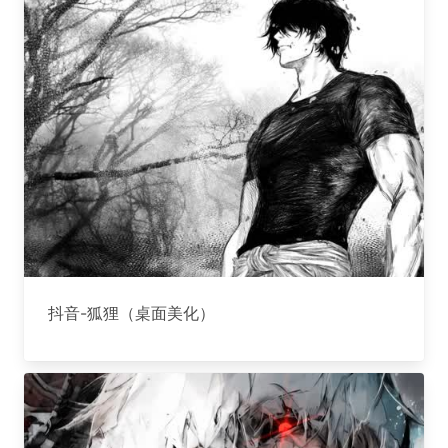
抖音-狐狸（桌面美化）