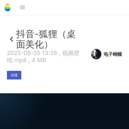
抖音-狐狸（桌
面美化）
2025-06-20 13:28 , 视频壁
电子蝴蝶
纸 mp4 , 4 MB
动漫