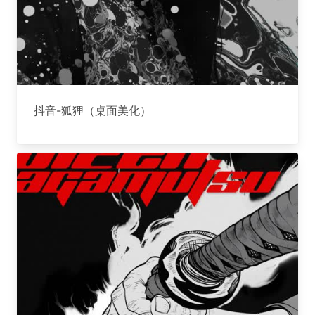
抖音-狐狸（桌面美化）