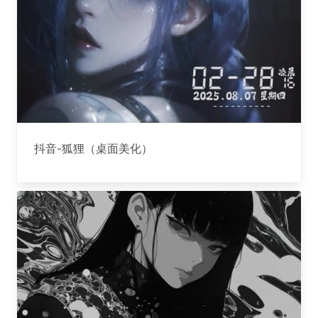
抖音-狐狸（桌面美化）