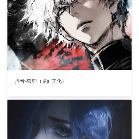
抖音-狐狸（桌面美化）