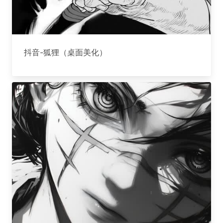
抖音-狐狸（桌面美化）