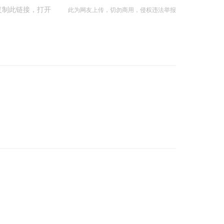
k/ 复制此链接，打开
此为网友上传，切勿商用，侵权违法举报