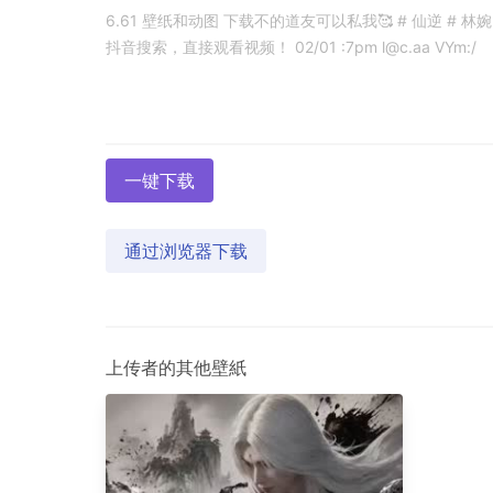
6.61 壁纸和动图 下载不的道友可以私我🥰 # 仙逆 # 林婉 # 婉
抖音搜索，直接观看视频！ 02/01 :7pm l@c.aa VYm:/
一键下载
通过浏览器下载
上传者的其他壁紙