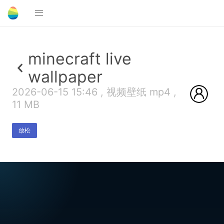
minecraft live
wallpaper
2026-06-15 15:46 , 视频壁纸 mp4 ,
11 MB
放松