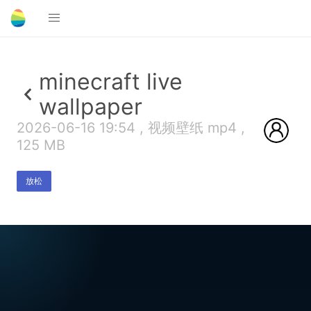
minecraft live
wallpaper
2026-06-16 19:54 , 视频壁纸 mp4 ,
125 MB
放松