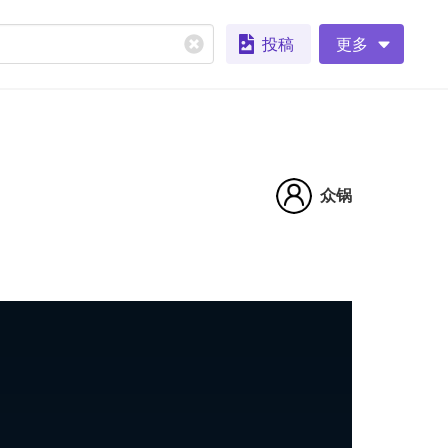
投稿
更多
众锅