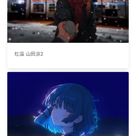
红温 山田凉2