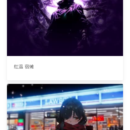
红温 宿傩