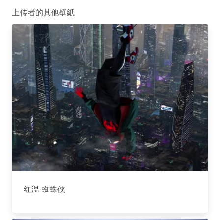
上传者的其他壁紙
红温 蜘蛛侠