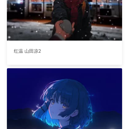
红温 山田凉2