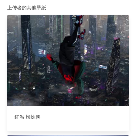
上传者的其他壁紙
红温 蜘蛛侠