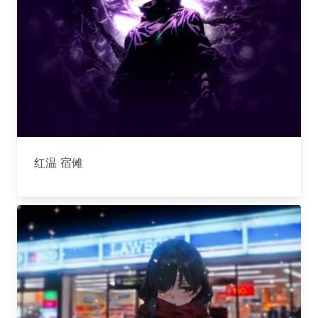
红温 宿傩