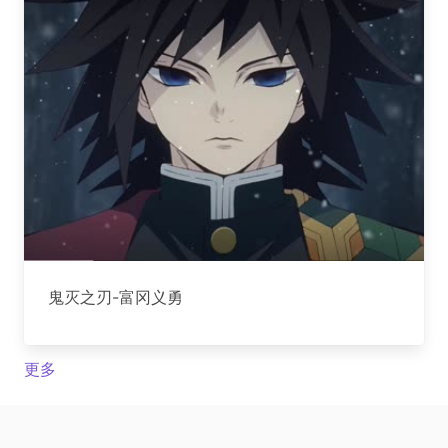
鬼灭之刃-富冈义勇
更多