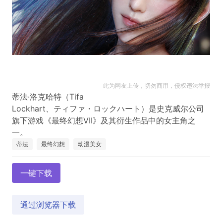
此为网友上传，切勿商用，侵权违法举报
蒂法·洛克哈特（Tifa
Lockhart、ティファ・ロックハート）是史克威尔公司
旗下游戏《最终幻想VII》及其衍生作品中的女主角之
蒂法
最终幻想
动漫美女
一键下载
通过浏览器下载