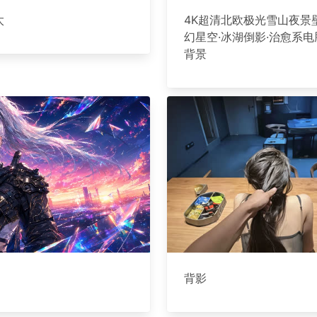
太
4K超清北欧极光雪山夜景
幻星空·冰湖倒影·治愈系
背景
背影