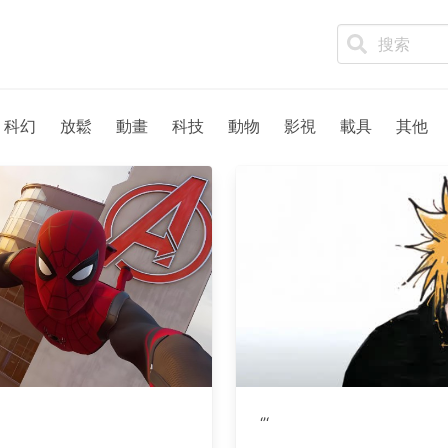
科幻
放鬆
動畫
科技
動物
影視
載具
其他
‘’‘