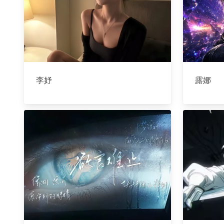
李妤
露娜