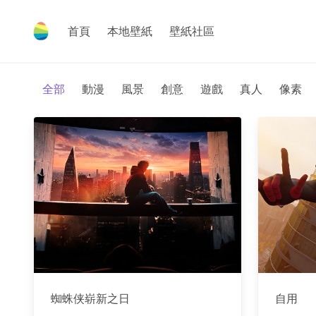
首頁
本地壁紙
壁紙社區
全部
動漫
風景
創意
遊戲
真人
像素
蜘蛛侠崭新之日
自用