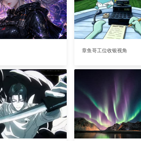
章鱼哥工位收银视角