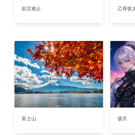
欲言难止
乙骨犹
富士山
骇爪