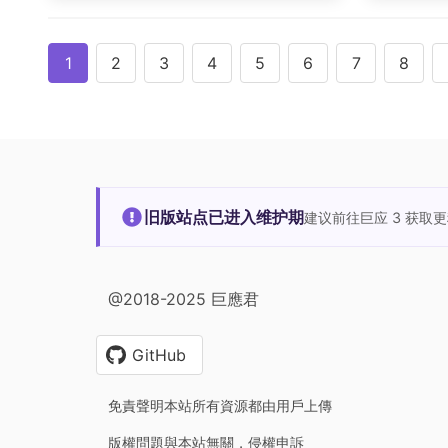
1
2
3
4
5
6
7
8
旧版站点已进入维护期
建议前往巨应 3 获取
@2018-2025 巨應君
GitHub
免責聲明本站所有資源都由用戶上傳
版權問題與本站無關，侵權申訴