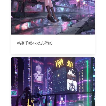
鸣潮千咲4k动态壁纸