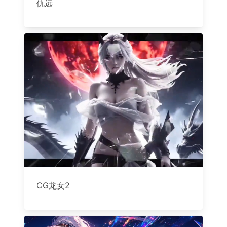
仇远
CG龙女2