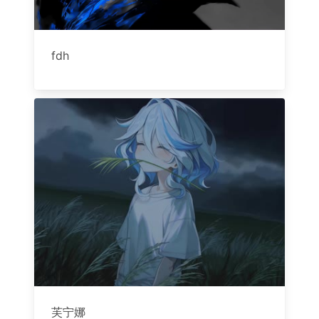
fdh
芙宁娜