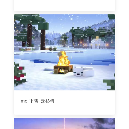
mc-下雪-云杉树