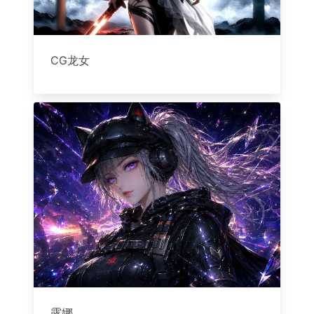
CG龙女
露娜