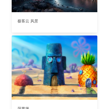
极客云 风景
菠萝堡