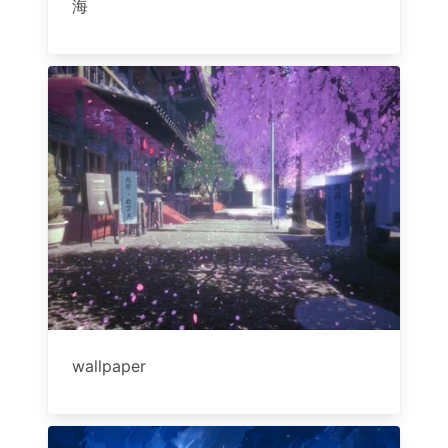
海
wallpaper