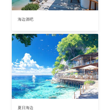
海边酒吧
夏日海边