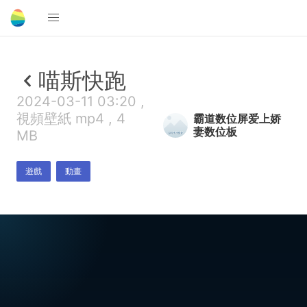
喵斯快跑
2024-03-11 03:20 ,
視頻壁紙 mp4 , 4
霸道数位屏爱上娇
妻数位板
MB
遊戲
動畫