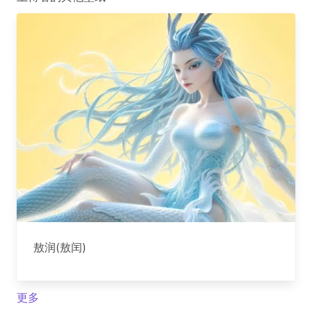
敖润(敖闰)
更多