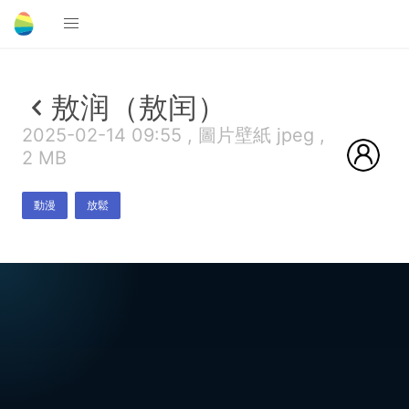
敖润（敖闰）
2025-02-14 09:55 , 圖片壁紙 jpeg ,
2 MB
動漫
放鬆