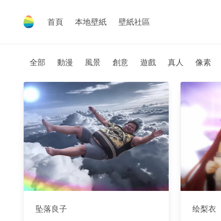
首頁
本地壁紙
壁紙社區
全部
動漫
風景
創意
遊戲
真人
像素
坠落良子
绘梨衣