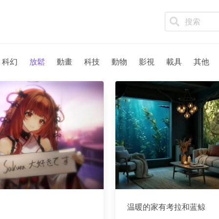
科幻
放鬆
動畫
科技
動物
影視
載具
其他
温暖的家有考拉和蓝鲸