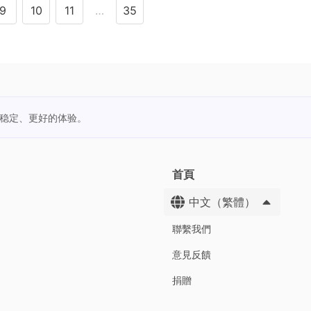
9
10
11
…
35
更稳定、更好的体验。
首頁
中文（繁體）
聯繫我們
意見反饋
捐贈