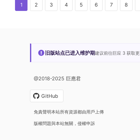
1
2
3
4
5
6
7
8
旧版站点已进入维护期
建议前往巨应 3 获取
@2018-2025 巨應君
GitHub
免責聲明本站所有資源都由用戶上傳
版權問題與本站無關，侵權申訴