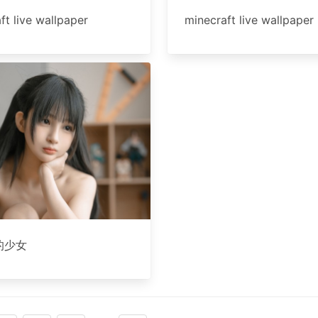
ft live wallpaper
minecraft live wallpaper
的少女