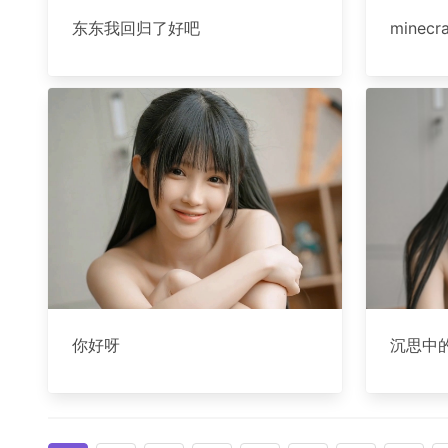
东东我回归了好吧
minecra
你好呀
沉思中