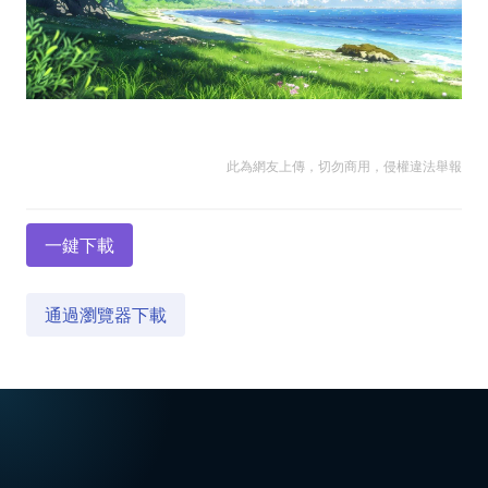
此為網友上傳，切勿商用，侵權違法舉報
一鍵下載
通過瀏覽器下載