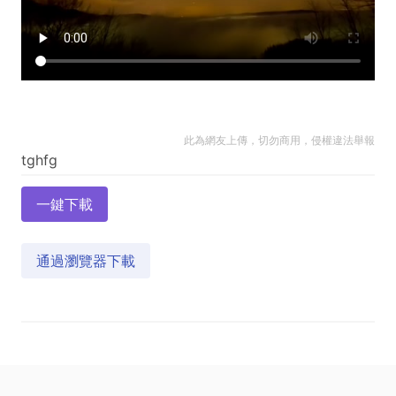
此為網友上傳，切勿商用，侵權違法舉報
一鍵下載
通過瀏覽器下載