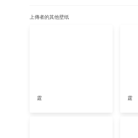
上傳者的其他壁纸
霆
霆