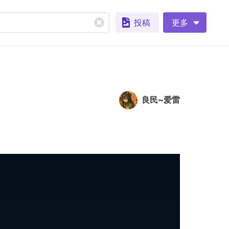
投稿
更多
良民~爱雷