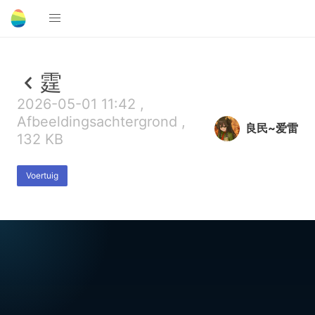
霆
2026-05-01 11:42 ,
Afbeeldingsachtergrond ,
良民~爱雷
132 KB
Voertuig