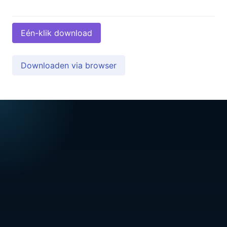
Eén-klik download
Downloaden via browser