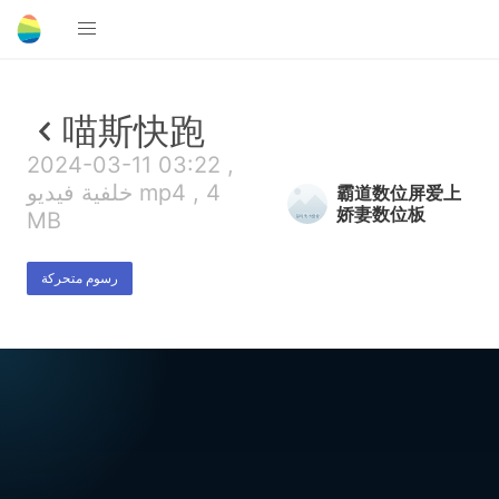
喵斯快跑
2024-03-11 03:22 ,
خلفية فيديو mp4 , 4
霸道数位屏爱上
娇妻数位板
MB
رسوم متحركة