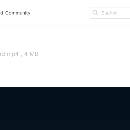
nd-Community
nd mp4 , 4 MB