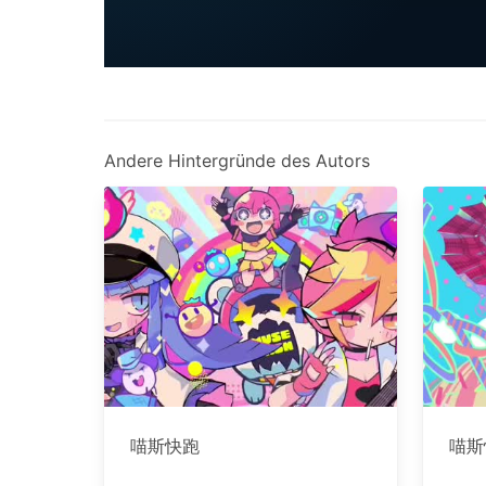
Andere Hintergründe des Autors
喵斯快跑
喵斯