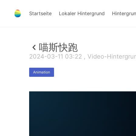
Startseite
Lokaler Hintergrund
Hintergru
喵斯快跑
2024-03-11 03:22 , Video-Hintergru
Animation