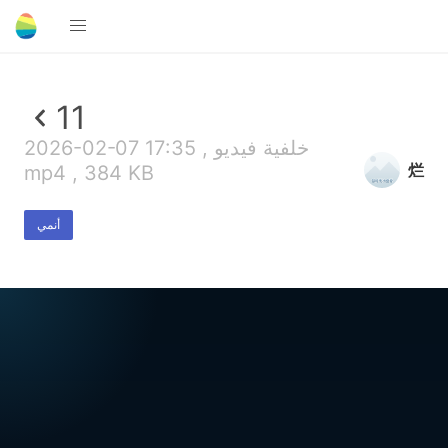
11
2026-02-07 17:35 , خلفية فيديو
烂
mp4 , 384 KB
أنمي