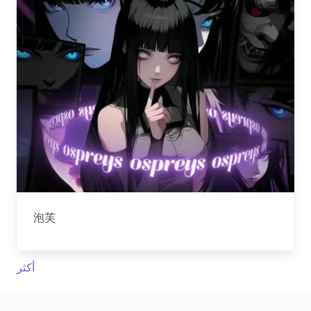
泡芙
أكثر