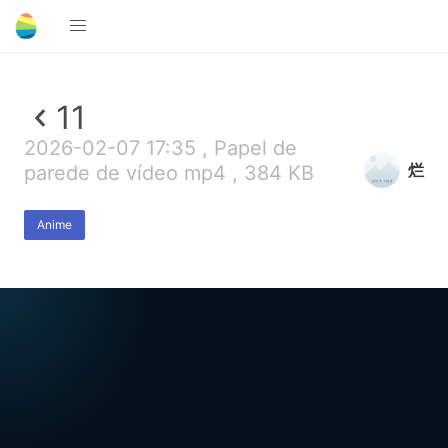
11
2026-02-07 17:35 , Papel de
烂
parede de vídeo mp4 , 384 KB
Anime