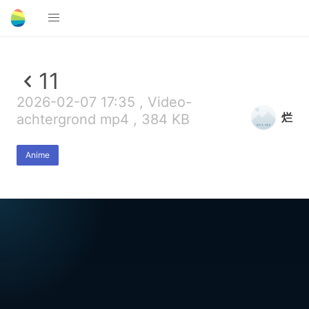
11
2026-02-07 17:35 , Video-
烂
achtergrond mp4 , 384 KB
Anime