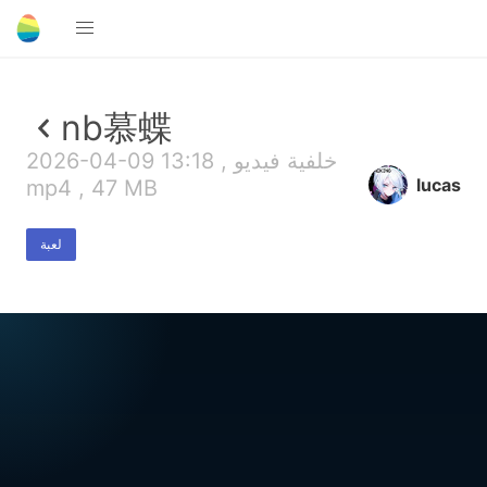
nb慕蝶
2026-04-09 13:18 , خلفية فيديو
lucas
mp4 , 47 MB
لعبة