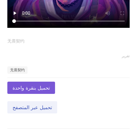
无畏契约
تقرير
无畏契约
تحميل بنقرة واحدة
تحميل عبر المتصفح