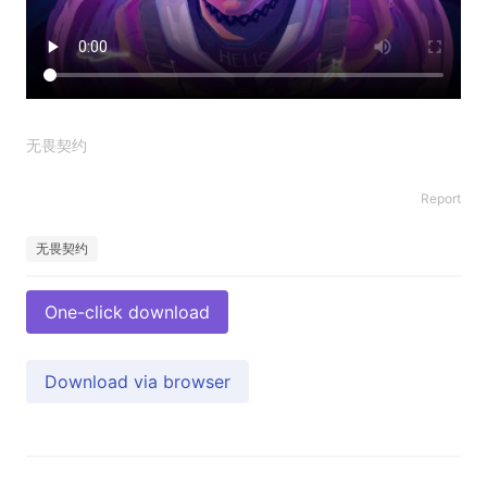
无畏契约
Report
无畏契约
One-click download
Download via browser