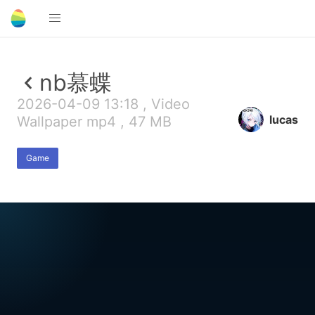
nb慕蝶
2026-04-09 13:18 , Video
lucas
Wallpaper mp4 , 47 MB
Game