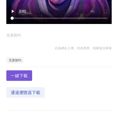
无畏契约
此為網友上傳，切勿商用，侵權違法舉報
无畏契约
一鍵下載
通過瀏覽器下載