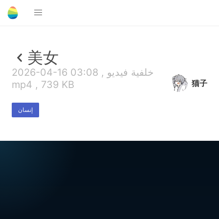
美女
2026-04-16 03:08 , خلفية فيديو
猫子
mp4 , 739 KB
إنسان