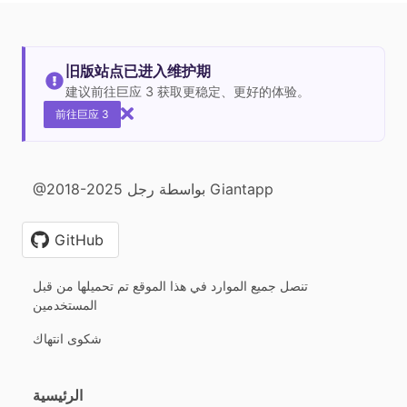
旧版站点已进入维护期
建议前往巨应 3 获取更稳定、更好的体验。
前往巨应 3
@2018-2025 بواسطة رجل Giantapp
GitHub
تنصل جميع الموارد في هذا الموقع تم تحميلها من قبل
المستخدمين
شكوى انتهاك
الرئيسية