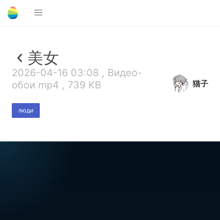
美女
2026-04-16 03:08 , Видео-
猫子
обои mp4 , 739 KB
люди