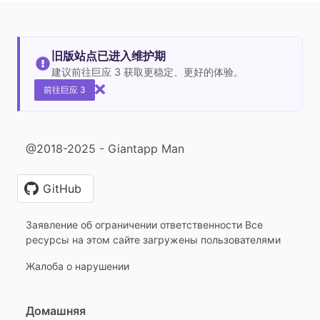
旧版站点已进入维护期
建议前往巨应 3 获取更稳定、更好的体验。
前往巨应 3
@2018-2025 - Giantapp Man
GitHub
Заявление об ограничении ответственности Все
ресурсы на этом сайте загружены пользователями
Жалоба о нарушении
Домашняя