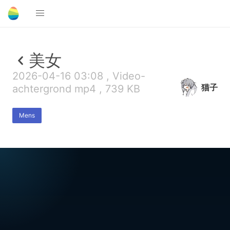
美女
2026-04-16 03:08 , Video-
猫子
achtergrond mp4 , 739 KB
Mens