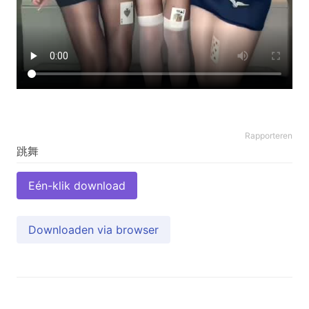
Rapporteren
Eén-klik download
Downloaden via browser