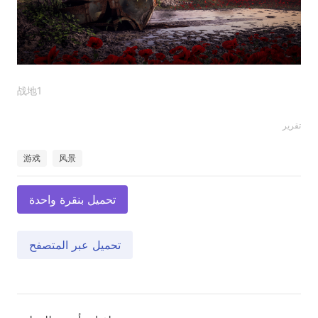
战地1
تقرير
游戏
风景
تحميل بنقرة واحدة
تحميل عبر المتصفح