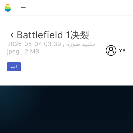
Battlefield 1决裂
2026-05-04 03:39 , خلفية صورة
YY
jpeg , 2 MB
لعبة