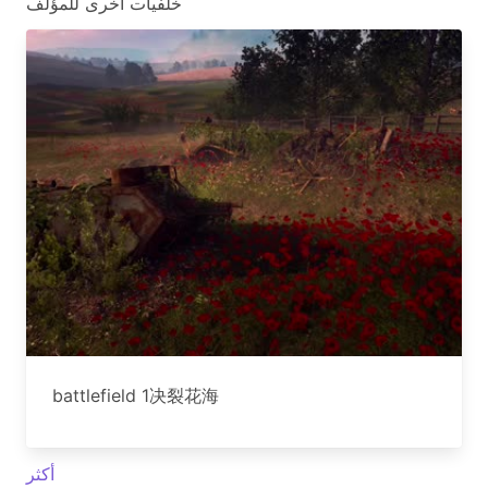
خلفيات أخرى للمؤلف
battlefield 1决裂花海
أكثر