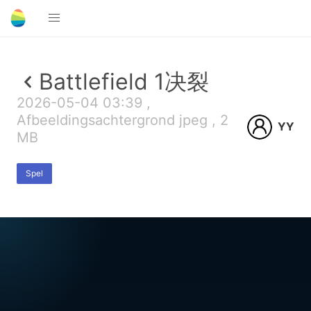
Battlefield 1决裂
2026-05-04 03:39 ,
Afbeeldingsachtergrond jpeg , 2
YY
MB
Spel