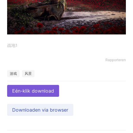
战地1
Rapporteren
游戏
风景
Eén-klik download
Downloaden via browser