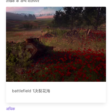
लेखक के अन्य वॉलपेपर
battlefield 1决裂花海
अधिक