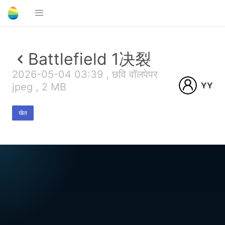
Battlefield 1决裂
2026-05-04 03:39 , छवि वॉलपेपर
YY
jpeg , 2 MB
खेल