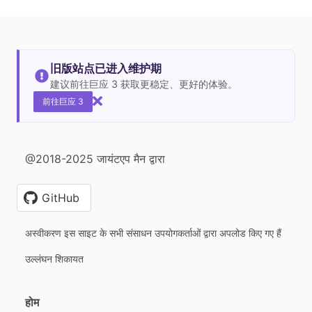
旧版站点已进入维护期
建议前往巨应 3 获取更稳定、更好的体验。
前往巨应 3
@2018-2025 जायंटएप मैन द्वारा
GitHub
अस्वीकरण इस साइट के सभी संसाधन उपयोगकर्ताओं द्वारा अपलोड किए गए हैं
उल्लंघन शिकायत
होम