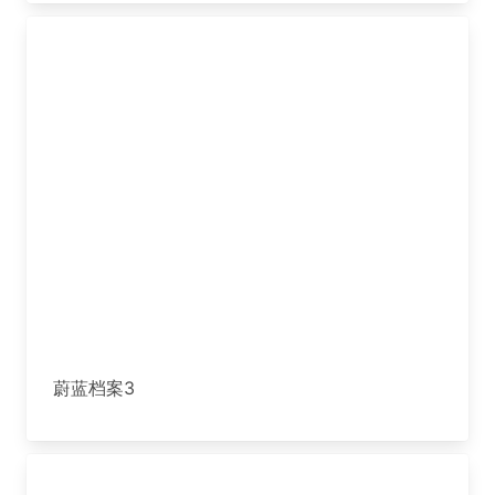
蔚蓝档案3