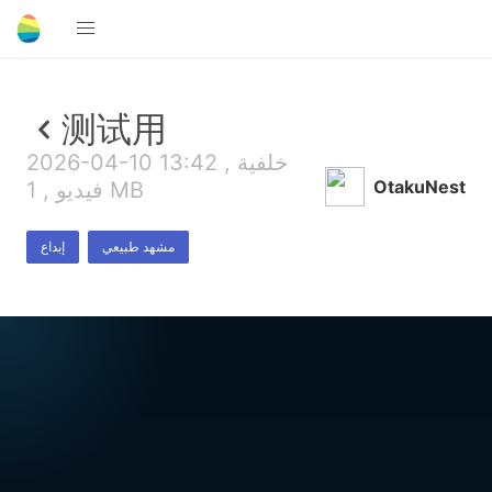
测试用
2026-04-10 13:42 , خلفية
OtakuNest
فيديو , 1 MB
مشهد طبيعي
إبداع