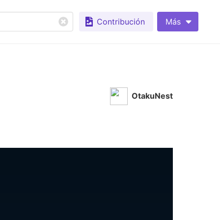
Contribución
Más
OtakuNest