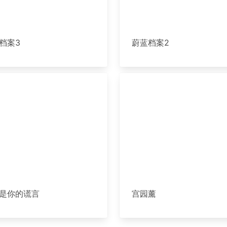
档案3
蔚蓝档案2
是你的谎言
宫园薰