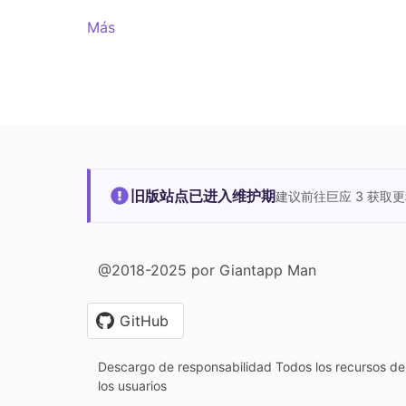
Más
旧版站点已进入维护期
建议前往巨应 3 获取
@2018-2025 por Giantapp Man
GitHub
Descargo de responsabilidad Todos los recursos de 
los usuarios