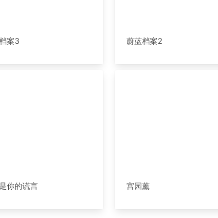
档案3
蔚蓝档案2
是你的谎言
宫园薰