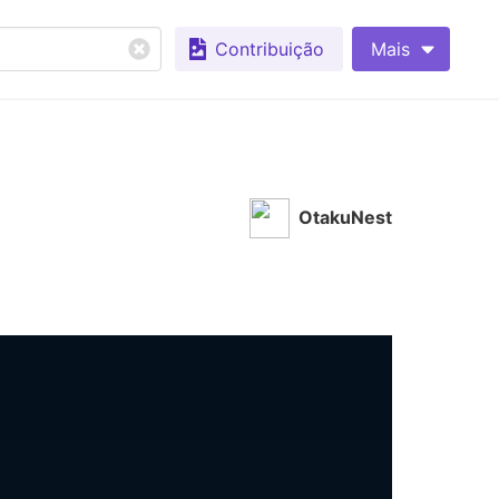
Contribuição
Mais
OtakuNest