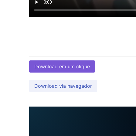
Download em um clique
Download via navegador