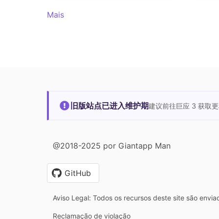
Mais
旧版站点已进入维护期
建议前往巨应 3 获取
@2018-2025 por Giantapp Man
GitHub
Aviso Legal: Todos os recursos deste site são envia
Reclamação de violação