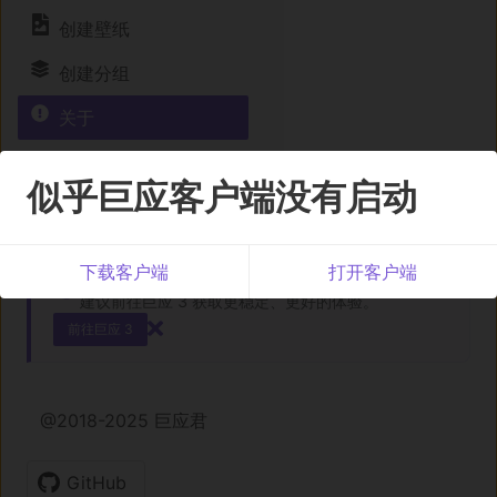
创建壁纸
创建分组
关于
似乎巨应客户端没有启动
下载客户端
打开客户端
旧版站点已进入维护期
建议前往巨应 3 获取更稳定、更好的体验。
前往巨应 3
@2018-2025 巨应君
GitHub