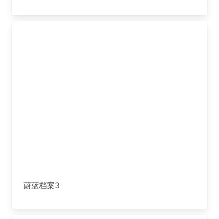
蔚蓝档案3