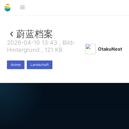
蔚蓝档案
2026-04-10 13:43 , Bild-
OtakuNest
Hintergrund , 121 KB
Anime
Landschaft