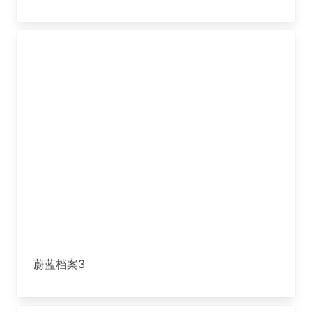
蔚蓝档案3