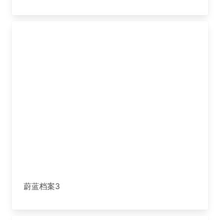
蔚蓝档案3