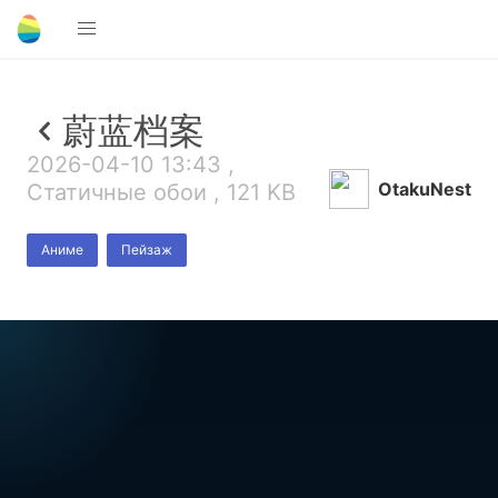
蔚蓝档案
2026-04-10 13:43 ,
OtakuNest
Статичные обои , 121 KB
Аниме
Пейзаж