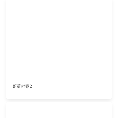
蔚蓝档案2