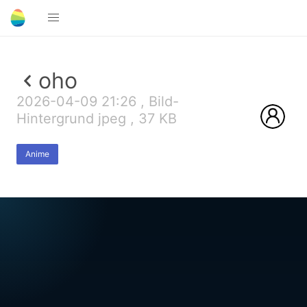
oho
2026-04-09 21:26 , Bild-
Hintergrund jpeg , 37 KB
Anime