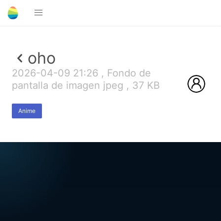
oho
2026-04-09 21:26 , Fondo de
pantalla de imagen jpeg , 37 KB
Anime