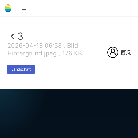
3
2026-04-13 06:58 , Bild-
西瓜
Hintergrund jpeg , 176 KB
Landschaft