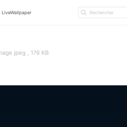
LiveWallpaper
mage jpeg , 176 KB