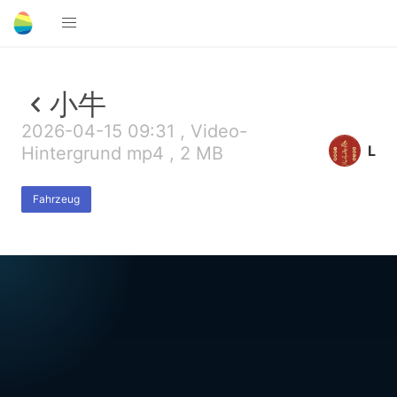
小牛
2026-04-15 09:31 , Video-
L
Hintergrund mp4 , 2 MB
Fahrzeug