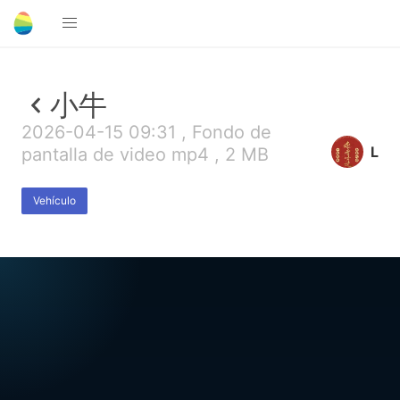
小牛
2026-04-15 09:31 , Fondo de
L
pantalla de video mp4 , 2 MB
Vehículo